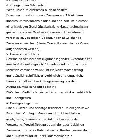
4. Zusagen von Mitarbeitern
Wenn unser Unternehmen auch nach dem
Konsumentenschutzgesetz Zusagen von Mitarbeitern
unseres Unternehmens binden können, wird im Interesse
einer klaglosen Geschäftsabwicklung darauf aufmerksam
gemacht, dass es Mitarbeitern unseres Unternehmens
verboten ist, von diesen Bedingungen abweichende
Zusagen zu machen (dieser Text sollte auch in das Offert
aufgenommen werden).
5. Kostenvoranschläge
Soferne es sich bei dem zugrundeliegenden Geschäft nicht
um ein Verbrauchergeschäft handelt und nichts anderes
schriftlich vereinbart wurde, ist ein Kostenvoranschlag
grundsätzlich schriftlich, unverbindlich und entgeltlich.
Dieses Entgelt wird bei Auftragserteilung von der
Auftragssumme in Abzug gebracht.
Einfache mündliche Kostenschätzungen sind unverbindlich
und unentgeltlich.
6. Geistiges Eigentum
Pläne, Skizzen und sonstige technische Unterlagen sowie
Prospekte, Kataloge, Muster und Ähnliches bleiben
geistiges Eigentum unseres Unter-nehmens. Jede
Verwertung, Vervielfältigung bedarf der ausdrücklichen
Zustimmung unseres Unternehmens. Bei ihrer Verwendung
ohne Zustim-mung ist unser Unternehmen zur