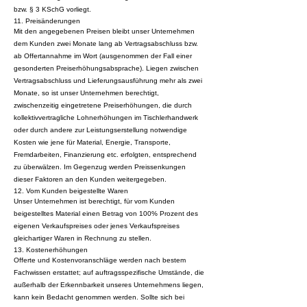
bzw. § 3 KSchG vorliegt.
11. Preisänderungen
Mit den angegebenen Preisen bleibt unser Unternehmen
dem Kunden zwei Monate lang ab Vertragsabschluss bzw.
ab Offertannahme im Wort (ausgenommen der Fall einer
gesonderten Preiserhöhungsabsprache). Liegen zwischen
Vertragsabschluss und Lieferungsausführung mehr als zwei
Monate, so ist unser Unternehmen berechtigt,
zwischenzeitig eingetretene Preiserhöhungen, die durch
kollektivvertragliche Lohnerhöhungen im Tischlerhandwerk
oder durch andere zur Leistungserstellung notwendige
Kosten wie jene für Material, Energie, Transporte,
Fremdarbeiten, Finanzierung etc. erfolgten, entsprechend
zu überwälzen. Im Gegenzug werden Preissenkungen
dieser Faktoren an den Kunden weitergegeben.
12. Vom Kunden beigestellte Waren
Unser Unternehmen ist berechtigt, für vom Kunden
beigestelltes Material einen Betrag von 100% Prozent des
eigenen Verkaufspreises oder jenes Verkaufspreises
gleichartiger Waren in Rechnung zu stellen.
13. Kostenerhöhungen
Offerte und Kostenvoranschläge werden nach bestem
Fachwissen erstattet; auf auftragsspezifische Umstände, die
außerhalb der Erkennbarkeit unseres Unternehmens liegen,
kann kein Bedacht genommen werden. Sollte sich bei