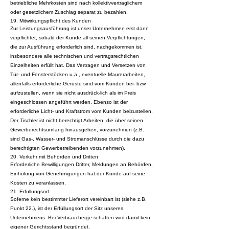
betriebliche Mehrkosten sind nach kollektivvertraglichem
oder gesetzlichem Zuschlag separat zu bezahlen.
19. Mitwirkungspflicht des Kunden
Zur Leistungsausführung ist unser Unternehmen erst dann
verpflichtet, sobald der Kunde all seinen Verpflichtungen,
die zur Ausführung erforderlich sind, nachgekommen ist,
insbesondere alle technischen und vertragsrechtlichen
Einzelheiten erfüllt hat. Das Vertragen und Versetzen von
Tür- und Fensterstöcken u.ä., eventuelle Maurerarbeiten,
allenfalls erforderliche Gerüste sind vom Kunden bei- bzw.
aufzustellen, wenn sie nicht ausdrück-lich als im Preis
eingeschlossen angeführt werden. Ebenso ist der
erforderliche Licht- und Kraftstrom vom Kunden beizustellen.
Der Tischler ist nicht berechtigt Arbeiten, die über seinen
Gewerberechtsumfang hinausgehen, vorzunehmen (z.B.
sind Gas-, Wasser- und Stromanschlüsse durch die dazu
berechtigten Gewerbetreibenden vorzunehmen).
20. Verkehr mit Behörden und Dritten
Erforderliche Bewilligungen Dritter, Meldungen an Behörden,
Einholung von Genehmigungen hat der Kunde auf seine
Kosten zu veranlassen.
21. Erfüllungsort
Soferne kein bestimmter Lieferort vereinbart ist (siehe z.B.
Punkt 22.), ist der Erfüllungsort der Sitz unseres
Unternehmens. Bei Verbraucherge-schäften wird damit kein
eigener Gerichtsstand begründet.