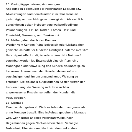
16. Geringfügige Leistungsänderungen
Änderungen gegenüber der vereinbarten Leistung bzw.
Abweichungen sind dem Kunden zumutbar, wenn sie
geringfügig und sachlich gerechtfer-tigt sind. Als sachlich
gerechtfertigt gelten insbesondere werkstoffbedingte
Veränderungen, z.B. bei Maßen, Farben, Holz- und
Furnierbild, Mase-rung und Struktur u.ä.
17. Maßangaben durch den Kunden
Werden vom Kunden Pläne beigestellt oder Maßangaben
gemacht, so haftet er für deren Richtigkeit, soferne nicht ihre
Unrichtigkeit offenkundig ist oder sofern nicht Naturmaß
vereinbart worden ist. Erweist sich eine ein Plan, eine
Maßangabe oder Anweisung des Kunden als unrichtig, so
hat unser Unternehmen den Kunden davon sofort zu
verständigen und ihn um entsprechende Weisung zu
ersuchen. Die bis dahin aufgelaufenen Kosten treffen den
Kunden. Langt die Weisung nicht bzw. nicht in
angemessener Frist ein, so treffen den Kunden die
Verzugsfolgen.
18. Montage
Grundsätzlich gelten ab Werk zu liefernde Erzeugnisse als
ohne Montage bestellt. Eine in Auftrag gegebene Montage
wird, wenn nichts anderes vereinbart wurde, nach
Regiestunden gegen Nachweis berechnet. Verlangte
Mehrarbeit, Überstunden, Nachtstunden und andere