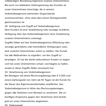
vollständigen Bezahlung Eigentum unseres Unternehmens.
Bei auch nur teilweisem Zahlungsverzug des Kunden ist
unser Unternehmen berechtigt, die in seinem
Vorbehaltseigentum stehenden Gegenstände
zurückzunehmen, ohne dass dies einem Vertragsrücktritt
gleichzusetzen ist.
28. Verfügung und Zugriff auf Vorbehaltseigentum
Dem Kunden ist eine Verpfändung oder sonstige rechtliche
Verfügung über das Vorbehaltseigentum ohne Zustimmung
unseres Unternehmens untersagt.
Zugriffe Dritter auf das Vorbehaltseigentum (Pfändung oder
sonstige gerichtliche oder behördliche Verfügungen usw.)
sind unserem Unternehmen sofort zu melden. Der Kunde
hat alle Maßnahmen zu ergreifen, um den Zugriff zu
beseitigen. Er hat die damit verbundenen Kosten zu tragen
und hat unser Unternehmen schad- und klaglos zu halten,
soweit er diese Zugriffe Dritter verursacht hat.
29. Versicherung von Vorbehaltseigentum
Bei Beträgen mit einem Rechnungsbetrag über € 5.000 und
einem Zahlungsziel von mehr als 50 Tagen ist der Kunde für
die Dauer des Eigentumsvorbehaltes verpflichtet, das
Vorbehaltseigentum in Höhe des Rechnungsbetrages
gegen alle Gefahren zum Neuwert zu versichern. Die zu-
künftigen Ansprüche gegen den Versicherer sind bereits
jetzt an unser Unternehmen abgetreten.
30. Zahlungsziel