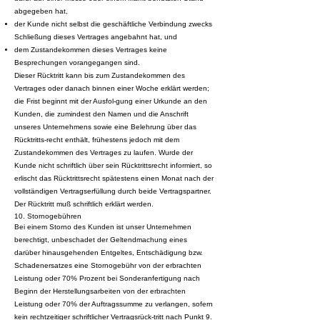
abgegeben hat,
der Kunde nicht selbst die geschäftliche Verbindung zwecks
Schließung dieses Vertrages angebahnt hat, und
dem Zustandekommen dieses Vertrages keine
Besprechungen vorangegangen sind.
Dieser Rücktritt kann bis zum Zustandekommen des
Vertrages oder danach binnen einer Woche erklärt werden;
die Frist beginnt mit der Ausfol-gung einer Urkunde an den
Kunden, die zumindest den Namen und die Anschrift
unseres Unternehmens sowie eine Belehrung über das
Rücktritts-recht enthält, frühestens jedoch mit dem
Zustandekommen des Vertrages zu laufen. Wurde der
Kunde nicht schriftlich über sein Rücktrittsrecht informiert, so
erlischt das Rücktrittsrecht spätestens einen Monat nach der
vollständigen Vertragserfüllung durch beide Vertragspartner.
Der Rücktritt muß schriftlich erklärt werden.
10. Stornogebühren
Bei einem Storno des Kunden ist unser Unternehmen
berechtigt, unbeschadet der Geltendmachung eines
darüber hinausgehenden Entgeltes, Entschädigung bzw.
Schadenersatzes eine Stornogebühr von der erbrachten
Leistung oder 70% Prozent bei Sonderanfertigung nach
Beginn der Herstellungsarbeiten von der erbrachten
Leistung oder 70% der Auftragssumme zu verlangen, sofern
kein rechtzeitiger schriftlicher Vertragsrück-tritt nach Punkt 9.