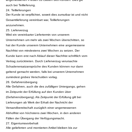
auch bei Teillieferung.
24. Teillieferungen
Der Kunde ist verpflichtet, soweit dies zumutbar ist und nicht
Gesamtlieferung vereinbart war, Teillieferungen
anzunehmen.
25. Lieferverzug
Wird ein vereinbarter Liefertermin von unserem
Unternehmen um mehr als zwei Wochen überschritten, so
hat der Kunde unserem Unternehmen eine angemessene
Nachfrist von mindestens zwei Wochen zu setzen. Der
Kunde kann erst nach Ablauf dieser Nachfrist schriftlich vom
Vertrag zurücktreten. Durch Lieferverzug verursachte
Schadenersatzansprüche des Kunden können nur dann
geltend gemacht werden, falls bei unserem Unternehmen
zumindest grobes Verschulden vorlag.
26. Gefahrenübergang
Alle Gefahren, auch die des zufälligen Untergangs, gehen
im Zeitpunkt der Erfüllung auf den Kunden über
(Gefahrenübergang). Als Zeitpunkt der Erfüllung gilt bei
Lieferungen ab Werk der Erhalt der Nachricht der
Versandbereitschaft zuzüglich einer angemessenen
Abholfrist von höchstens zwei Wochen, in den anderen
Fällen der Übergang der Verfügungsmacht.
27. Eigentumsvorbehalt
Alle gelieferten und montierten Artikel bleiben bis zur