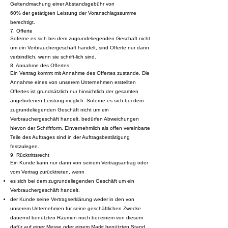
Geltendmachung einer Abstandsgebühr von
60% der getätigten Leistung der Voranschlagssumme
berechtigt.
7. Offerte
Soferne es sich bei dem zugrundeliegenden Geschäft nicht
um ein Verbrauchergeschäft handelt, sind Offerte nur dann
verbindlich, wenn sie schrift-lich sind.
8. Annahme des Offertes
Ein Vertrag kommt mit Annahme des Offertes zustande. Die
Annahme eines von unserem Unternehmen erstellten
Offertes ist grundsätzlich nur hinsichtlich der gesamten
angebotenen Leistung möglich. Soferne es sich bei dem
zugrundeliegenden Geschäft nicht um ein
Verbrauchergeschäft handelt, bedürfen Abweichungen
hievon der Schriftform. Einvernehmlich als offen vereinbarte
Teile des Auftrages sind in der Auftragsbestätigung
festzulegen.
9. Rücktrittsrecht
Ein Kunde kann nur dann von seinem Vertragsantrag oder
vom Vertrag zurücktreten, wenn
es sich bei dem zugrundeliegenden Geschäft um ein
Verbrauchergeschäft handelt,
der Kunde seine Vertragserklärung weder in den von
unserem Unternehmen für seine geschäftlichen Zwecke
dauernd benützten Räumen noch bei einem von diesem
dafür auf einer Messe oder einem Markt benützten Stand