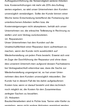
Auftragsdurchführung die Notwendigkeit weiterer Arbeiten
bzw. Kostenerhöhungen mit mehr als 20% des Auftrag
wertes ergeben, so wird unser Unternehmen den Kunden
unverzüglich verständigen. Sollte der Kunde binnen einer
Woche keine Entscheidung betreffend die Fortsetzung der
unterbrochenen Arbeiten treffen bzw. die
Kostensteigerungen nicht akzeptieren, behält sich unser
Unternehmen vor, die erbrachte Teilleistung in Rechnung zu
stellen und vom Vertrag zurückzutreten.
14. Reparaturen
Unser Unternehmen hat den Kunden auf die
Unwirtschaftlichkeit einer Reparatur dann aufmerksam zu
machen, wenn der Kunde nicht ausdrücklich auf
Wiederherstellung um jeden Preis besteht. Erweist sich erst
im Zuge der Durchführung der Reparatur und ohne dass
dies unserem Unterneh-men aufgrund dessen Fachwissens
bei Vertragsabschluß erkennbar war, dass die Sache zur
Wiederherstellung ungeeignet ist, so hat unser Unter-
nehmen dies dem Kunden unverzüglich mitzuteilen. Der
Kunde hat in diesem Fall die bis dahin aufgelaufenen
Kosten bzw. wenn er darauf besteht und dies technisch
noch möglich ist, die Kosten für den Zusammenbau
zerlegter Sachen zu bezahlen.
15. Holzarten
Bautischlerarbeiten sind in Fichte bzw. Tanne oder Kiefer zu
verstehen, wenn nicht andere Holzarten vereinbart werden.