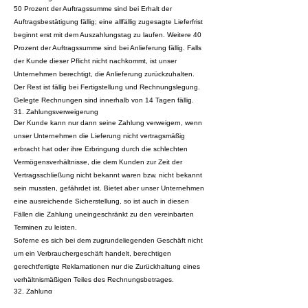
50 Prozent der Auftragssumme sind bei Erhalt der
Auftragsbestätigung fällig; eine allfällig zugesagte Lieferfrist
beginnt erst mit dem Auszahlungstag zu laufen. Weitere 40
Prozent der Auftragssumme sind bei Anlieferung fällig. Falls
der Kunde dieser Pflicht nicht nachkommt, ist unser
Unternehmen berechtigt, die Anlieferung zurückzuhalten.
Der Rest ist fällig bei Fertigstellung und Rechnungslegung.
Gelegte Rechnungen sind innerhalb von 14 Tagen fällig.
31. Zahlungsverweigerung
Der Kunde kann nur dann seine Zahlung verweigern, wenn
unser Unternehmen die Lieferung nicht vertragsmäßig
erbracht hat oder ihre Erbringung durch die schlechten
Vermögensverhältnisse, die dem Kunden zur Zeit der
Vertragsschließung nicht bekannt waren bzw. nicht bekannt
sein mussten, gefährdet ist. Bietet aber unser Unternehmen
eine ausreichende Sicherstellung, so ist auch in diesen
Fällen die Zahlung uneingeschränkt zu den vereinbarten
Terminen zu leisten.
Soferne es sich bei dem zugrundeliegenden Geschäft nicht
um ein Verbrauchergeschäft handelt, berechtigen
gerechtfertigte Reklamationen nur die Zurückhaltung eines
verhältnismäßigen Teiles des Rechnungsbetrages.
32. Zahlung
Die Zahlung hat grundsätzlich bar, ohne Abzug, zu erfolgen.