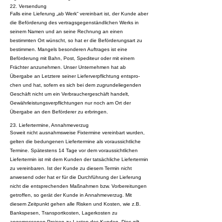
22. Versendung
Falls eine Lieferung „ab Werk“ vereinbart ist, der Kunde aber
die Beförderung des vertragsgegenständlichen Werks in
seinem Namen und an seine Rechnung an einen
bestimmten Ort wünscht, so hat er die Beförderungsart zu
bestimmen. Mangels besonderen Auftrages ist eine
Beförderung mit Bahn, Post, Spediteur oder mit einem
Frächter anzunehmen. Unser Unternehmen hat ab
Übergabe an Letztere seiner Lieferverpflichtung entspro-
chen und hat, sofern es sich bei dem zugrundeliegenden
Geschäft nicht um ein Verbrauchergeschäft handelt,
Gewährleistungsverpflichtungen nur noch am Ort der
Übergabe an den Beförderer zu erbringen.
23. Liefertermine, Annahmeverzug
Soweit nicht ausnahmsweise Fixtermine vereinbart wurden,
gelten die bedungenen Liefertermine als voraussichtliche
Termine. Spätestens 14 Tage vor dem voraussichtlichen
Liefertermin ist mit dem Kunden der tatsächliche Liefertermin
zu vereinbaren. Ist der Kunde zu diesem Termin nicht
anwesend oder hat er für die Durchführung der Lieferung
nicht die entsprechenden Maßnahmen bzw. Vorbereitungen
getroffen, so gerät der Kunde in Annahmeverzug. Mit
diesem Zeitpunkt gehen alle Risken und Kosten, wie z.B.
Bankspesen, Transportkosten, Lagerkosten zu
angemessenen Preisen zu Lasten des Kunden. Dies gilt