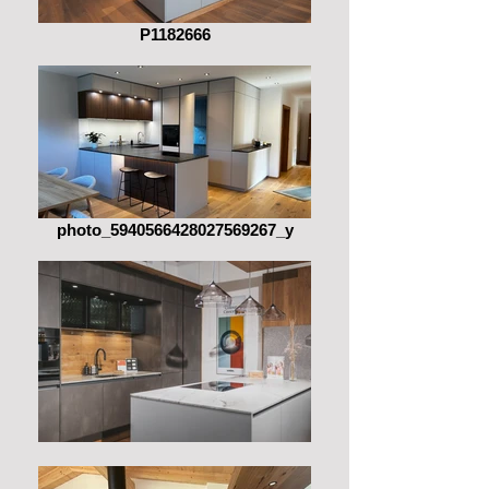
P1182666
photo_5940566428027569267_y