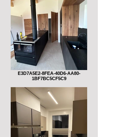
E3D7A5E2-8FEA-40D6-AA80-
1BF7BC5CF5C9