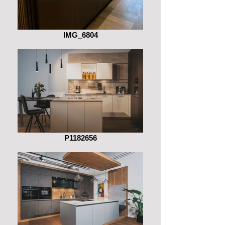
IMG_6804
P1182656